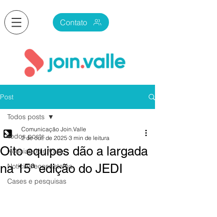
Contato
Post
Todos posts
Comunicação Join.Valle
Todos posts
2 de out. de 2025
3 min de leitura
Oito equipes dão a largada
Notícias Join.Valle
na 15ª edição do JEDI
Notícias ecossistema
Cases e pesquisas