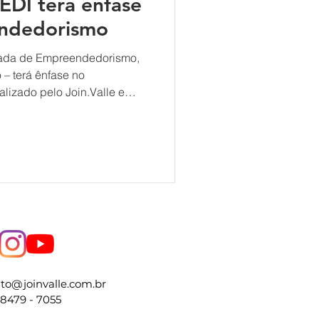
EDI terá ênfase
endedorismo
nada de Empreendedorismo,
no
elo Join.Valle e
ograma terá início em
 empresas que queiram
a identificar oportunidades
novadoras e novos negócios,
de gerar valor estratégico e
a organização. Com duração
to@joinvalle.com.br
98479 - 7055