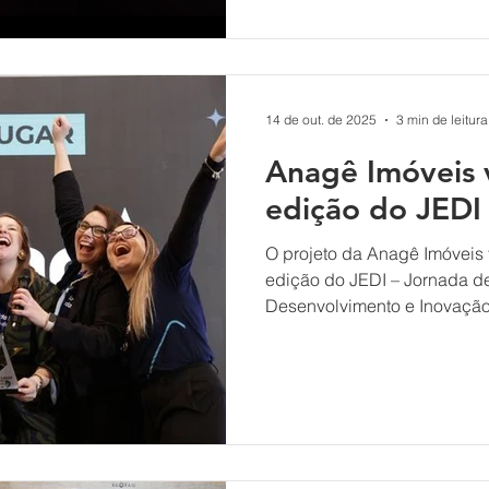
Sebrae/SC, o JEDI é voltado
um novo negócio quanto par
que buscam estruturar inici
14 de out. de 2025
3 min de leitura
Anagê Imóveis 
edição do JEDI
O projeto da Anagê Imóveis 
edição do JEDI – Jornada 
Desenvolvimento e Inovação - programa realizado pe
Join.Valle e Sebrae Santa C
colocação ficou com a equip
a Tigre. A edição, focada e
contou com oito equipes apresentando os pitches finais
para um time de quatro jura
Ágora Tech Park. Após uma j
semanas,