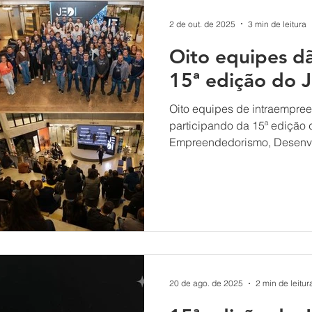
2 de out. de 2025
3 min de leitura
Oito equipes dã
15ª edição do 
Oito equipes de intraempre
participando da 15ª edição 
Empreendedorismo, Desenvol
ado pelo Join.Valle e Sebrae Santa Catarina, o programa
teve início no dia 26 de se
aberta à comunidade sobre “
escolhas que transformam p
Ricardo Santin , diretor da 
importância do JEDI como 
crescimento pessoal e profi
20 de ago. de 2025
2 min de leitur