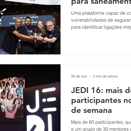
para saneamen
edição
Uma plataforma capaz de co
vulnerabilidades de seguran
para identificar ligações ir
rede de esgoto foram os pro
edição do JEDI – Jornada 
Desenvolvimento e Inovação
foi realizada no dia 13 de j
Joinville, reunindo participa
familiares e representantes
da r
26 de mai.
2 min de leitura
JEDI 16: mais 
participantes n
de semana
Mais de 60 participantes, q
e um grupo de 30 mentores 