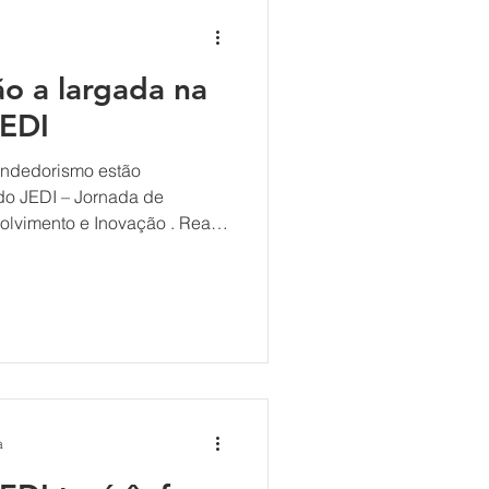
o a largada na
JEDI
endedorismo estão
do JEDI – Jornada de
vimento e Inovação . Realiz
tembro com uma palestra
Protagonismo e atitude:
essoas e negócios”, com
BMW. Santin reforçou a
uma oportunidade de
ss
a