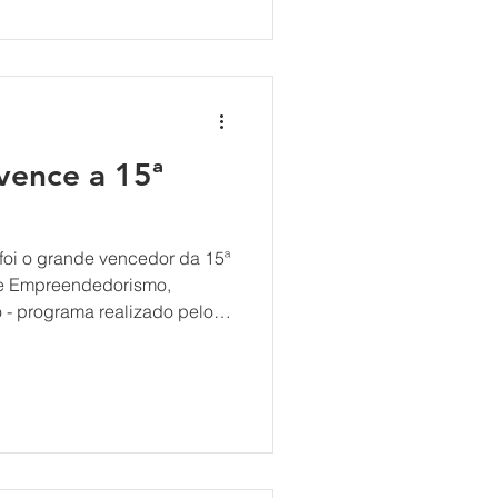
 tanto para quem deseja criar
a profissionais e empresas
ativas de inovação dentro de
vence a 15ª
foi o grande vencedor da 15ª
de Empreendedorismo,
lo
atarina. A segunda
e do Senai e a terceira com
m intraempreendedorismo,
dos no dia 11 de outubro, no
ornada intensa de três