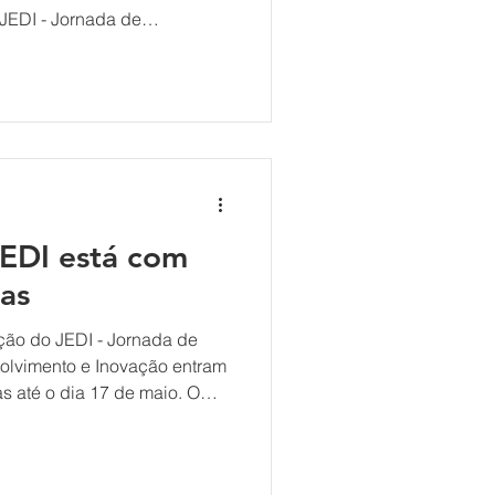
 JEDI - Jornada de
lvimento e Inovação, em
evento começou na noite de
tura oficial no auditório do
idades presenciais ao longo
jornada continua com
iais nas próximas semanas e
JEDI está com
tas
ição do JEDI - Jornada de
lvimento e Inovação entram
as até o dia 17 de maio. O
em soluções reais por meio
 método, mentoria e
in.Valle em parceria com o