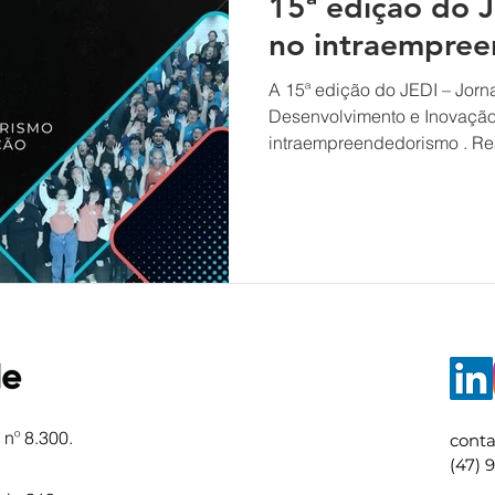
15ª edição do J
no intraempre
A 15ª edição do JEDI – Jor
Desenvolvimento e Inovação – terá ênfase 
intraempreendedorismo . Realizado p
Sebrae Santa Catarina, o pr
setembro e é direcionado a
capacitar colaboradores par
internas, propor soluções i
estruturar projetos capazes 
resultados concretos para 
de seis sema
nº 8.300.
conta
(47) 