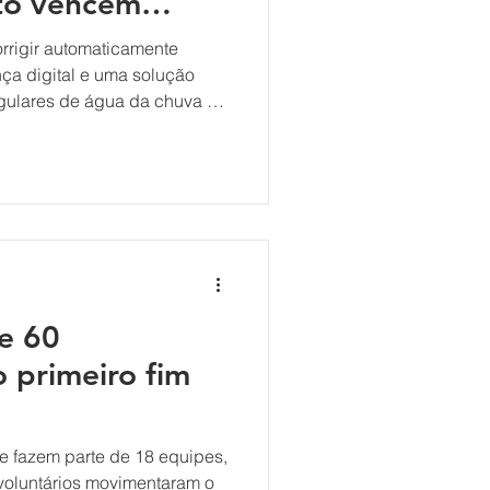
to vencem
rrigir automaticamente
ça digital e uma solução
regulares de água da chuva na
jetos vencedores da 16ª
de Empreendedorismo,
. A grande final do programa
unho no Ágora Tech Park, em
ntes, mentores, jurados,
 do ecossistema de inovação
de 60
o primeiro fim
ue fazem parte de 18 equipes,
voluntários movimentaram o