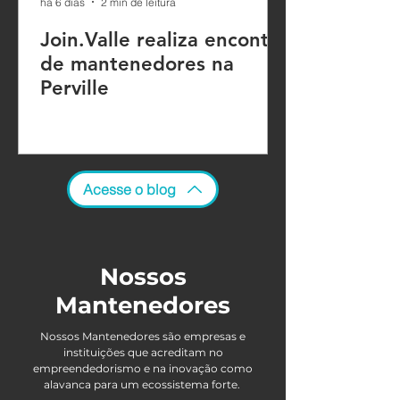
há 6 dias
2 min de leitura
Join.Valle realiza encontro
de mantenedores na
Perville
Acesse o blog
Nossos
Mantenedores
Nossos Mantenedores são empresas e
instituições que acreditam no
empreendedorismo e na inovação como
alavanca para um ecossistema forte.