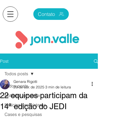
Contato
Post
Todos posts
Genara Rigotti
Todos posts
29 de abr. de 2025
3 min de leitura
22 equipes participam da
Notícias Join.Valle
14ª edição do JEDI
Notícias ecossistema
Cases e pesquisas