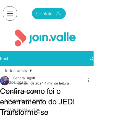
Contato
Post
Todos posts
Genara Rigotti
Todos posts
14 de nov. de 2024
4 min de leitura
Confira como foi o
Notícias Join.Valle
encerramento do JEDI
Notícias ecossistema
Cases e pesquisas
Transforme-se