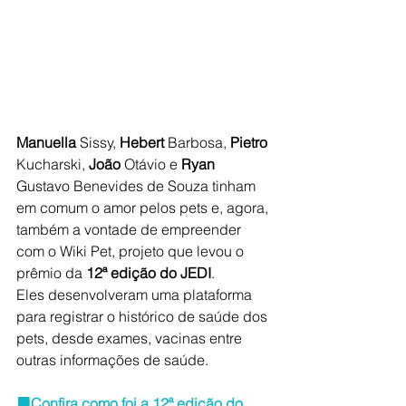
Manuella
 Sissy, 
Hebert
 Barbosa,
 Pietro
Kucharski,
 João 
Otávio e 
Ryan
Gustavo Benevides de Souza tinham 
em comum o amor pelos pets e, agora, 
também a vontade de empreender 
com o Wiki Pet, projeto que levou o 
prêmio da
 12ª edição do JEDI
. 
Eles 
desenvolveram uma plataforma 
para registrar o histórico de saúde dos 
pets, desde exames, vacinas entre 
outras informações de saúde.
🟧
Confira como foi a 12ª edição do 