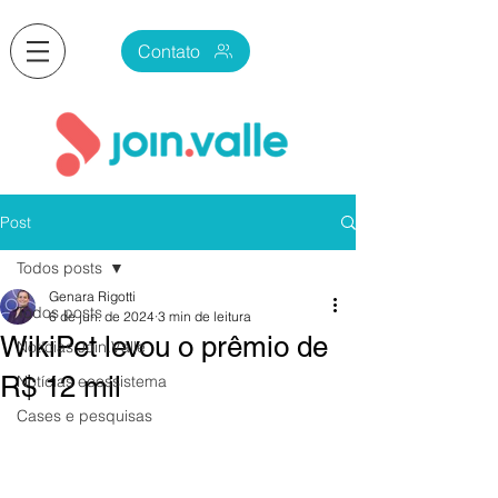
Contato
Post
Todos posts
Genara Rigotti
Todos posts
6 de jun. de 2024
3 min de leitura
WikiPet levou o prêmio de
Notícias Join.Valle
R$ 12 mil
Notícias ecossistema
Cases e pesquisas