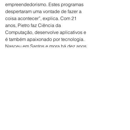
empreendedorismo. Estes programas 
despertaram uma vontade de fazer a 
coisa acontecer”, explica. Com 21 
anos, Pietro faz Ciência da 
Computação, desenvolve aplicativos e 
é também apaixonado por tecnologia. 
Nasceu em Santos e mora há dez anos 
em Joinville e é atleta de futebol 
americano pelo Timbó Rex. Tem pets 
desde que se conhece por gente. 
Já Ryan, também apaixonado por 
pets, faz Comércio Exterior na Univille 
e foi num sorteio da universidade que 
ganhou o ingresso para o SW e 
segundo ele, mergulhou nesse 
maravilhoso mundo do 
empreendedorismo.