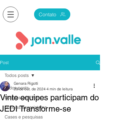
Contato
Post
Todos posts
Genara Rigotti
Todos posts
29 de out. de 2024
4 min de leitura
Vinte equipes participam do
Notícias Join.Valle
JEDI Transforme-se
Notícias ecossistema
Cases e pesquisas