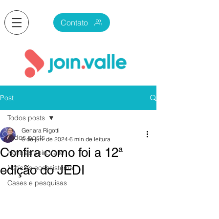
Contato
Post
Todos posts
Genara Rigotti
Todos posts
6 de jun. de 2024
6 min de leitura
Confira como foi a 12ª
Notícias Join.Valle
edição do JEDI
Notícias ecossistema
Cases e pesquisas