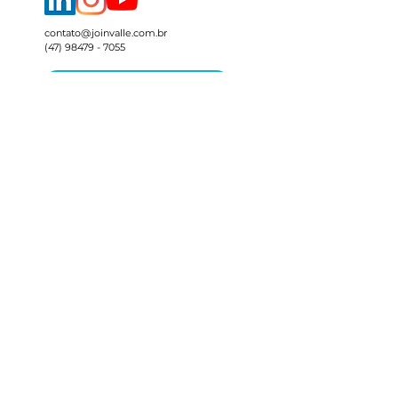
contato@joinvalle.com.br
(47) 98479 - 7055
Assine a Newsletter do Join.Valle