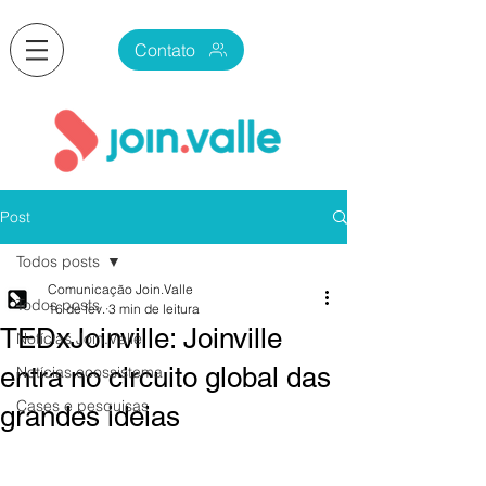
Contato
Post
Todos posts
Comunicação Join.Valle
Todos posts
16 de fev.
3 min de leitura
TEDxJoinville: Joinville
Notícias Join.Valle
entra no circuito global das
Notícias ecossistema
Cases e pesquisas
grandes ideias