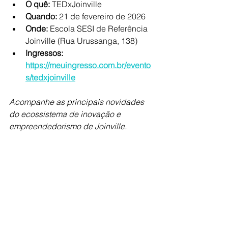
O quê:
 TEDxJoinville
Quando:
 21 de fevereiro de 2026
Onde:
 Escola SESI de Referência 
Joinville (Rua Urussanga, 138)
Ingressos:
https://meuingresso.com.br/evento
s/tedxjoinville
Acompanhe as principais novidades 
do ecossistema de inovação e 
empreendedorismo de Joinville. 
Conecte-se ao Join.Valle e faça parte 
deste movimento!
Sobre o Join.Valle
O
 Join.Valle
 é uma instituição que 
promove a inovação e o 
empreendedorismo e fortalece o 