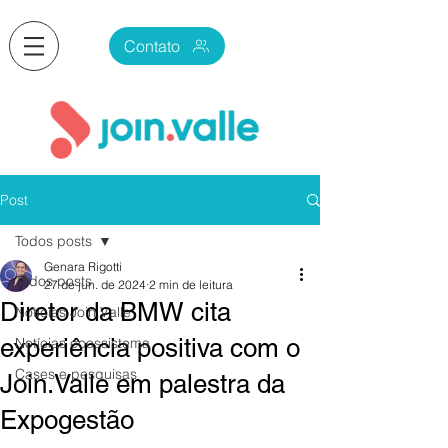
Contato
Post
Todos posts
Genara Rigotti
Todos posts
27 de jun. de 2024
2 min de leitura
Diretor da BMW cita
Notícias Join.Valle
experiência positiva com o
Notícias ecossistema
Cases e pesquisas
Join.Valle em palestra da
Expogestão