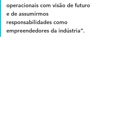
operacionais com visão de futuro 
e de assumirmos 
responsabilidades como 
empreendedores da indústria”.
Na palestra simultânea "Melhoria 
contínua alinhada à estratégia 
organizacional", o responsável pela 
área na planta de Araquari da BMW, 
Augusto de Oliveira, também citou o 