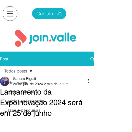
Contato
Post
Todos posts
Genara Rigotti
Todos posts
20 de jun. de 2024
2 min de leitura
Lançamento da
Notícias Join.Valle
ExpoInovação 2024 será
Notícias ecossistema
Cases e pesquisas
em 25 de junho