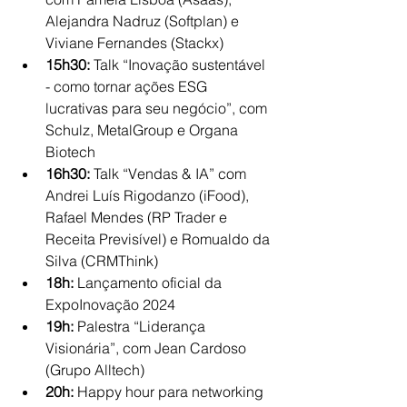
Alejandra Nadruz (Softplan) e 
Viviane Fernandes (Stackx)
15h30:
 Talk “Inovação sustentável 
- como tornar ações ESG 
lucrativas para seu negócio”, com 
Schulz, MetalGroup e Organa 
Biotech
16h30:
 Talk “Vendas & IA” com 
Andrei Luís Rigodanzo (iFood), 
Rafael Mendes (RP Trader e 
Receita Previsível) e Romualdo da 
Silva (CRMThink)
18h:
 Lançamento oficial da 
ExpoInovação 2024
19h: 
Palestra “Liderança 
Visionária”, com Jean Cardoso 
(Grupo Alltech)
20h:
 Happy hour para networking