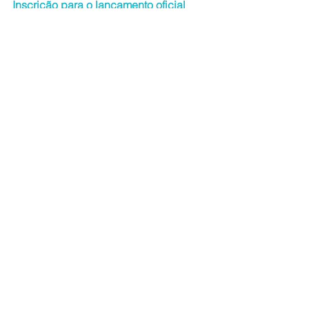
Inscrição para o lançamento oficial 
clicando aqui
As vagas são limitadas
#inovação
#empreendedorismo
#joinvalle
#negócios
#conexão
#joinville
#expoinovação
Notícias Join.Valle
Ver tudo
Posts recentes