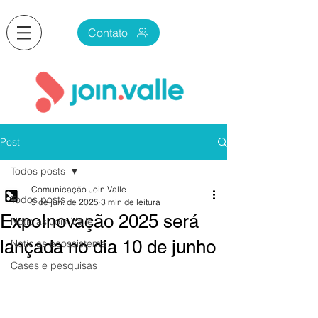
Contato
Post
Todos posts
Comunicação Join.Valle
Todos posts
5 de jun. de 2025
3 min de leitura
ExpoInovação 2025 será
Notícias Join.Valle
lançada no dia 10 de junho
Notícias ecossistema
Cases e pesquisas