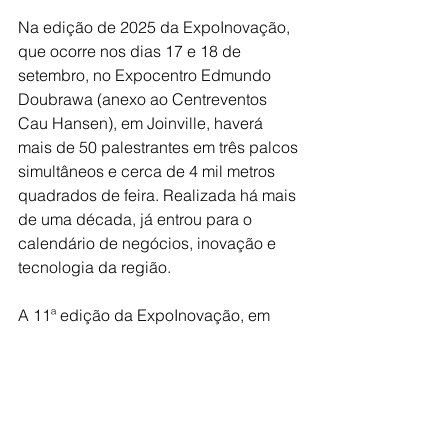
Na edição de 2025 da ExpoInovação, 
que ocorre nos dias 17 e 18 de 
setembro, no Expocentro Edmundo 
Doubrawa (anexo ao Centreventos 
Cau Hansen), em Joinville, haverá 
mais de 50 palestrantes em três palcos 
simultâneos e cerca de 4 mil metros 
quadrados de feira. Realizada há mais 
de uma década, já entrou para o 
calendário de negócios, inovação e 
tecnologia da região.
A 11ª edição da ExpoInovação, em 
setembro de 2024, contabilizou cerca 
de 4 mil visitantes em dois dias de 
programação. “No ano passado 
testemunhamos a criação de inúmeras 
oportunidades de negócios, parcerias 