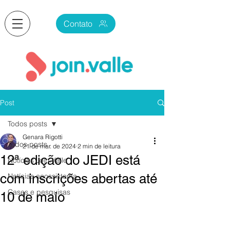
Contato
Post
Todos posts
Genara Rigotti
Todos posts
21 de mar. de 2024
2 min de leitura
12ª edição do JEDI está
Notícias Join.Valle
com inscrições abertas até
Notícias ecossistema
Cases e pesquisas
10 de maio