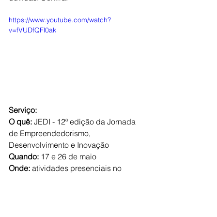
https://www.youtube.com/watch?
v=fVUDfQFl0ak
Serviço:
O quê:
 JEDI - 12ª edição da Jornada 
de Empreendedorismo, 
Desenvolvimento e Inovação
Quando: 
17 e 26 de maio
Onde: 
atividades presenciais no 
Ágora Tech Park e Link Lab Acate e 
atividades online
Quanto:
 R$ 120,00 por integrante de 
equipe