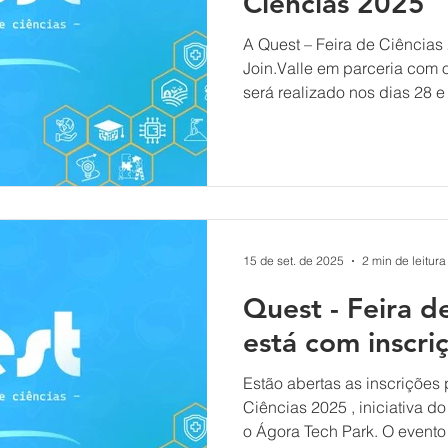
Ciências 2025
A Quest – Feira de Ciências 2025 é uma inic
Join.Valle em parceria com o Ágora Tech Park. O evento
será realizado nos dias 28 
Ágora UNI, em Joinville, e va
região com projetos que une
impacto social. A feira será 
público em geral. Submetera
ano do Ensino Fundamental,
Técnico, de forma individua
15 de set. de 2025
2 min de leitura
Quest - Feira d
está com inscri
Estão abertas as inscrições 
Ciências 2025 , iniciativa do Join.Valle
o Ágora Tech Park. O evento 