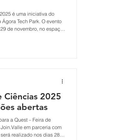
iativa do
e 29 de novembro, no espaço
i reunir jovens talentos da
m ciência, inovação e
aberta para visitação do
m projetos, estudantes do 9º
 Ensino Médio e Ensino
l ou organizados em equ
e Ciências 2025
ções abertas
para a Quest – Feira de
 em parceria com
será realizado nos dias 28 e