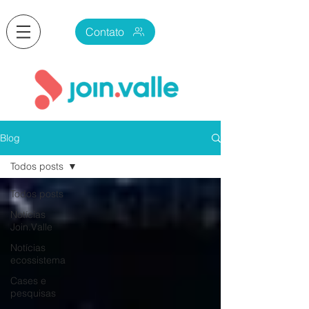
Contato
Blog
Todos posts
Todos posts
Notícias
Join.Valle
Notícias
ecossistema
Cases e
pesquisas