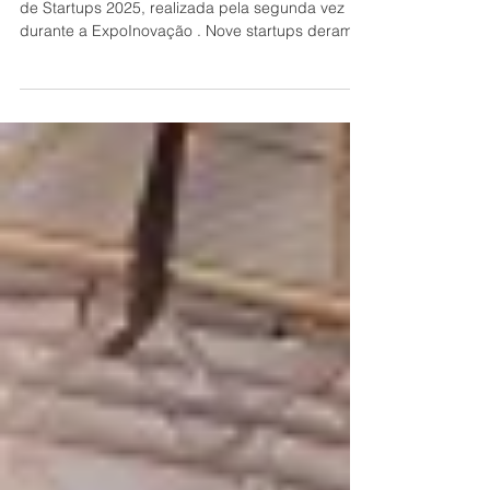
A Nanobiocell foi a grande vencedora da Batalha
de Startups 2025, realizada pela segunda vez
durante a ExpoInovação . Nove startups deram
um show na Arena 360 defendendo seus
negócios para uma banca de jurados, que atuam
no mercado de investimentos e aceleração de
negócios inovadores. O público vibrou a cada
apresentação. Organizada pelo JoinVC — Hub
de Aceleração e Investimentos do Join.Valle , a
Batalha tem o objetivo de dar visibilidade às
soluções mais promissoras, gerar